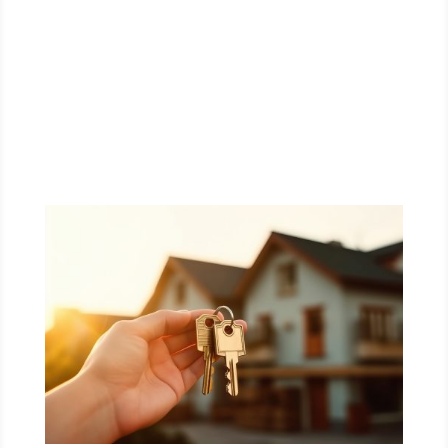
N
Schlüsselfertig zum festen Preis
N
Reibungslose Abwicklung sämtlicher Leistungen
N
Ausführung und Überwachung durch
Spezialisten für den Bau
N
„schlüsselfertig“ d.h. bezugsfertige Übergabe