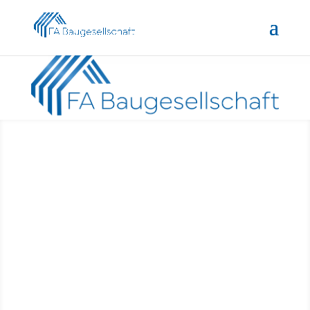
Pop
SCHLÜSSELFERTIGES
BAUEN
Unser erfahrenes Team begleitet Sie von der Planung
bis zur schlüsselfertigen Übergabe, um Ihnen ein
reibungsloses und stressfreies Bauen sowie eine
hochwertige Bauausführung zu garantieren.
N
Termin- und Kostensicherheit